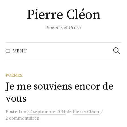
Aller
Pierre Cléon
au
contenu
Poèmes et Prose
Recher
MENU
POÈMES
Je me souviens encor de
vous
/
Posted
on
22 septembre 2014
de
Pierre Cléon
2 commentaires