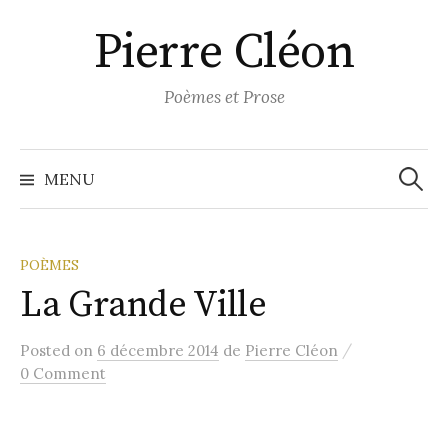
Aller
Pierre Cléon
au
contenu
Poèmes et Prose
Recher
MENU
POÈMES
La Grande Ville
/
Posted
on
6 décembre 2014
de
Pierre Cléon
0 Comment