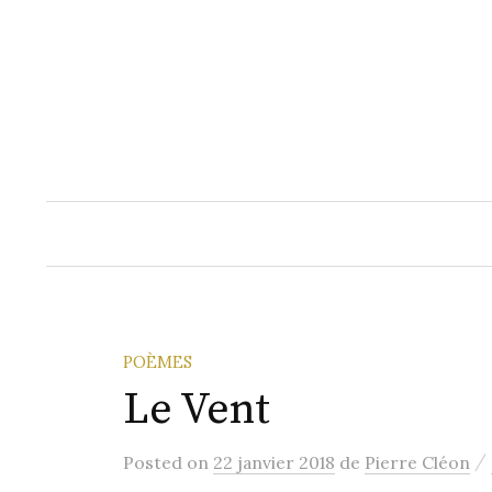
Aller
au
contenu
POÈMES
Le Vent
/
Posted
on
22 janvier 2018
de
Pierre Cléon