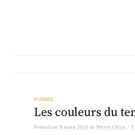
Aller
au
contenu
POÈMES
Les couleurs du t
/
Posted
on
31 mars 2020
de
Pierre Cléon
5