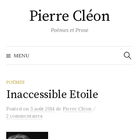
Aller
Pierre Cléon
au
contenu
Poèmes et Prose
Recher
MENU
POÈMES
Inaccessible Etoile
/
Posted
on
3 août 2014
de
Pierre Cléon
2 commentaires