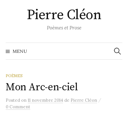
Aller
Pierre Cléon
au
contenu
Poèmes et Prose
Recher
MENU
POÈMES
Mon Arc-en-ciel
/
Posted
on
11 novembre 2014
de
Pierre Cléon
0 Comment