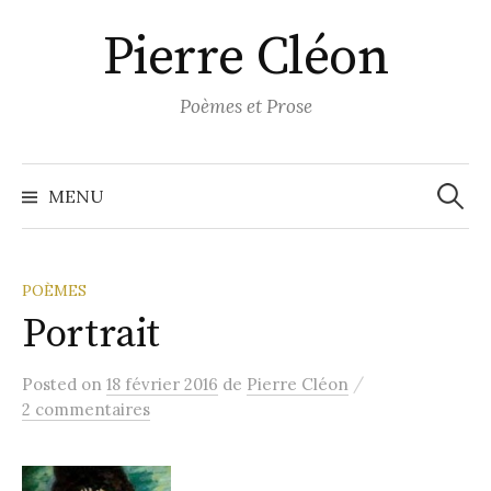
Aller
Pierre Cléon
au
contenu
Poèmes et Prose
Recher
MENU
POÈMES
Portrait
/
Posted
on
18 février 2016
de
Pierre Cléon
2 commentaires