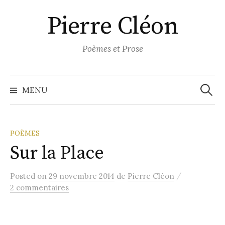
Aller
Pierre Cléon
au
contenu
Poèmes et Prose
Recher
MENU
POÈMES
Sur la Place
/
Posted
on
29 novembre 2014
de
Pierre Cléon
2 commentaires