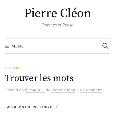
Aller
Pierre Cléon
au
contenu
Poèmes et Prose
Recher
MENU
POÈMES
Trouver les mots
/
Posted
on
15 mai 2021
de
Pierre Cléon
0 Comment
Les mots ou les trouver ?