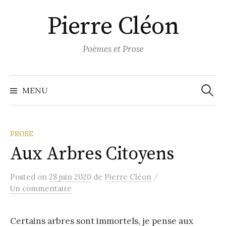
Aller
Pierre Cléon
au
contenu
Poèmes et Prose
Recher
MENU
PROSE
Aux Arbres Citoyens
/
Posted
on
28 juin 2020
de
Pierre Cléon
Un commentaire
Certains arbres sont immortels, je pense aux