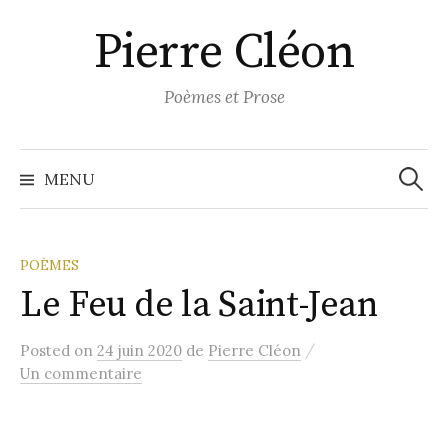
Aller
Pierre Cléon
au
contenu
Poèmes et Prose
Recher
MENU
POÈMES
Le Feu de la Saint-Jean
/
Posted
on
24 juin 2020
de
Pierre Cléon
Un commentaire