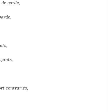
 de garde,
barde,
nts,
açants,
rt contrariés,