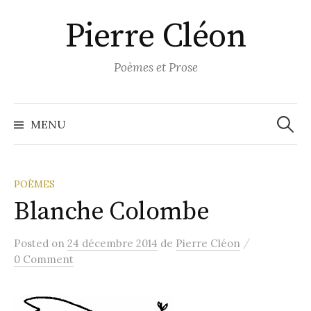
Aller
Pierre Cléon
au
contenu
Poèmes et Prose
Recher
MENU
POÈMES
Blanche Colombe
/
Posted
on
24 décembre 2014
de
Pierre Cléon
0 Comment