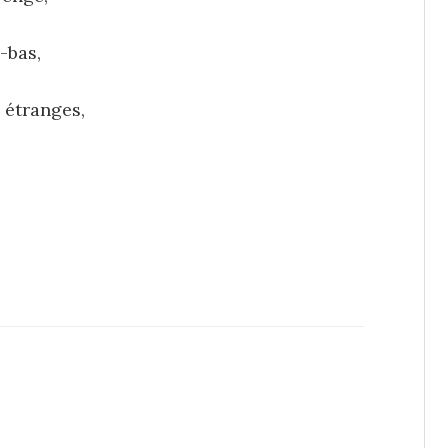
i-bas,
 étranges,