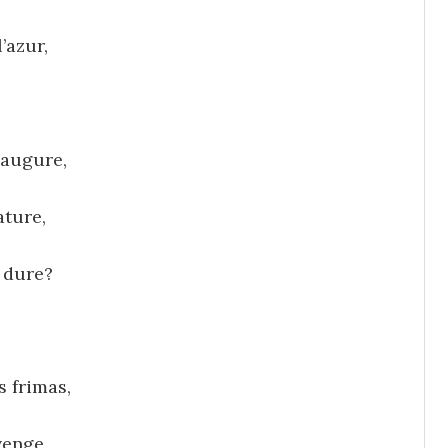
’azur,
 augure,
ature,
i dure?
s frimas,
venge,