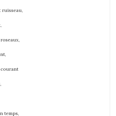
t ruisseau,
,
s roseaux,
nt,
n courant
,
en temps,